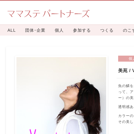
ALL
団体･企業
個人
参加する
つくる
のこ
個
美苑 / 
魚の鱗を
って、ア
ー）の美
透明感あ
カラーの
その美し