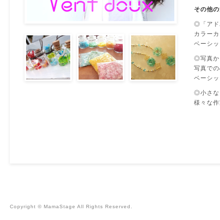
その他の
◎「アド
カラーカ
ベーシック
◎写真か
写真での
ベーシック
◎小さな×2
様々な作
Copyright © MamaStage All Rights Reserved.